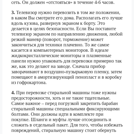
сеть. Он должен «отстояться» в течение 4-6 часов.
3.
Телевизор нужно перевозить в том же положении,
в каком Вы смотрите его дома. Располагать его лучше
вдоль кузова, развернув экраном к борту. Это
делается в целях безопасности. Если Вы поставите
телевизор экраном по направлению движения, любой
резкий маневр (поворот, торможение) может
закончиться для техники плачевно. То же самое
касается и компьютерных мониторов. В идеале
жидкокристаллические мониторы и плазменные
панели нужно упаковать для перевозки примерно так
же, как это делают на заводе. Сначала прибор
заворачивают в воздушно-пузырьковую пленку, затем
помещают в амортизирующий пенопласт и в коробку
из гофрокартона.
4.
При перевозке стиральной машины тоже нужны
предосторожности, хоть и не такие тщательные.
Самое важное – перед погрузкой закрепить барабан
стиральной машины специальными фиксирующими
болтами. Они должны идти в комплекте при
покупке. Шланги и муфты лучше отсоединить и
сложить в отдельный пакет. Для того, чтобы избежать
повреждений, стиральную машину стоит обернуть