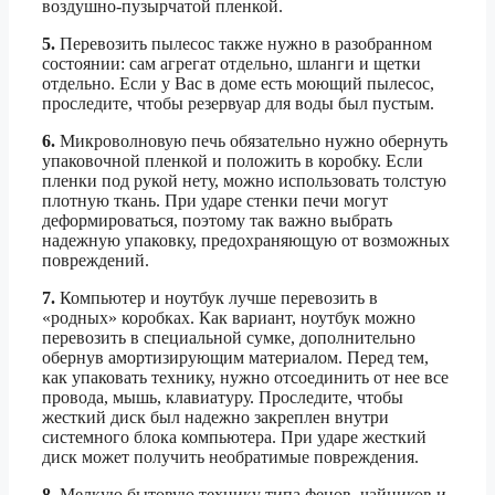
воздушно-пузырчатой пленкой.
5.
Перевозить пылесос также нужно в разобранном
состоянии: сам агрегат отдельно, шланги и щетки
отдельно. Если у Вас в доме есть моющий пылесос,
проследите, чтобы резервуар для воды был пустым.
6.
Микроволновую печь обязательно нужно обернуть
упаковочной пленкой и положить в коробку. Если
пленки под рукой нету, можно использовать толстую
плотную ткань. При ударе стенки печи могут
деформироваться, поэтому так важно выбрать
надежную упаковку, предохраняющую от возможных
повреждений.
7.
Компьютер и ноутбук лучше перевозить в
«родных» коробках. Как вариант, ноутбук можно
перевозить в специальной сумке, дополнительно
обернув амортизирующим материалом. Перед тем,
как упаковать технику, нужно отсоединить от нее все
провода, мышь, клавиатуру. Проследите, чтобы
жесткий диск был надежно закреплен внутри
системного блока компьютера. При ударе жесткий
диск может получить необратимые повреждения.
8.
Мелкую бытовую технику типа фенов, чайников и