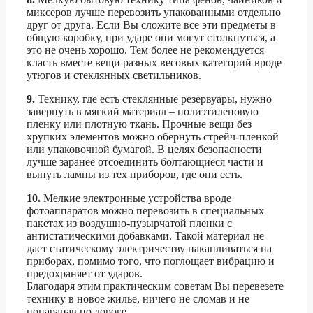
миксеров лучше перевозить упакованными отдельно
друг от друга. Если Вы сложите все эти предметы в
общую коробку, при ударе они могут столкнуться, а
это не очень хорошо. Тем более не рекомендуется
класть вместе вещи разных весовых категорий вроде
утюгов и стеклянных светильников.
9.
Технику, где есть стеклянные резервуары, нужно
завернуть в мягкий материал – полиэтиленовую
пленку или плотную ткань. Прочные вещи без
хрупких элементов можно обернуть стрейч-пленкой
или упаковочной бумагой. В целях безопасности
лучше заранее отсоединить болтающиеся части и
вынуть лампы из тех приборов, где они есть.
10.
Мелкие электронные устройства вроде
фотоаппаратов можно перевозить в специальных
пакетах из воздушно-пузырчатой пленки с
антистатическими добавками. Такой материал не
дает статическому электричеству накапливаться на
приборах, помимо того, что поглощает вибрацию и
предохраняет от ударов.
Благодаря этим практическим советам Вы перевезете
технику в новое жилье, ничего не сломав и не
поцарапав по дороге.